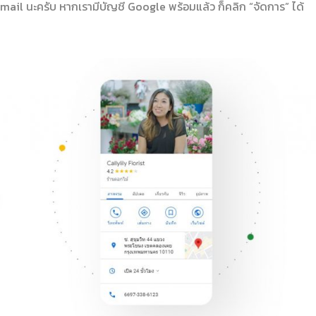
ail นะครับ หากเรามีบัญชี Google พร้อมแล้ว ก็คลิก “จัดการ” ได้